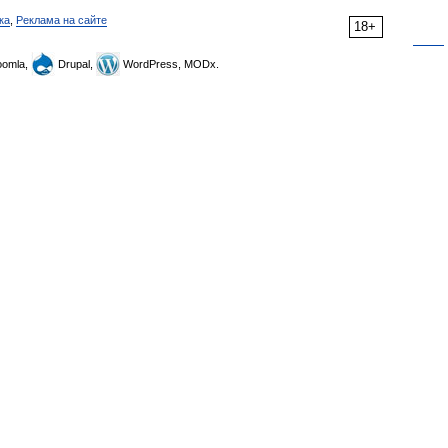
ка
,
Реклама на сайте
18+
omla,
Drupal,
WordPress, MODx.