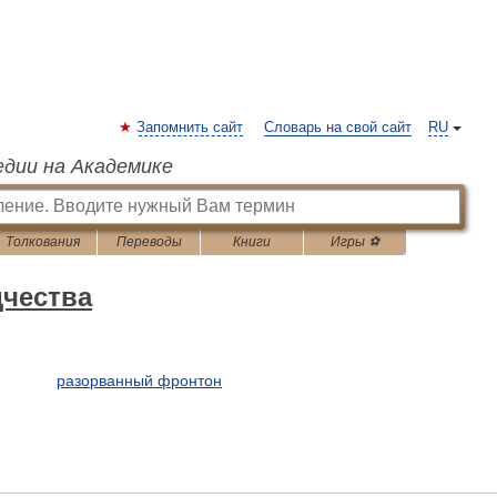
Запомнить сайт
Словарь на свой сайт
RU
едии на Академике
Толкования
Переводы
Книги
Игры ⚽
дчества
разорванный фронтон