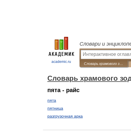
Словари и энциклоп
academic.ru
Словарь храмового зодчества
Словарь храмового зо
пята - райс
пята
пятница
разгрузочная арка